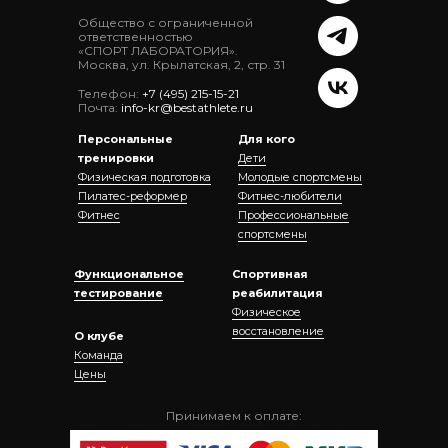
Общество с ограниченной
ответственностью
«СПОРТ ЛАБОРАТОРИЯ».
Москва, ул. Крылатская, 2, стр. 31
Телефон:
+7 (495) 215-15-21
Почта:
info-kr@bestathlete.ru
Персональные
Для кого
тренировки
Дети
Физическая подготовка
Молодые спортсмены
Пилатес-реформер
Фитнес-любители
Фитнес
Профессиональные
спортсмены
Функциональное
Спортивная
тестирование
реабилитация
Физическое
восстановление
О клубе
Команда
Цены
Принимаем к оплате: